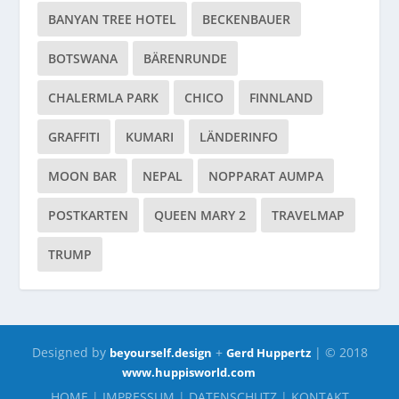
BANYAN TREE HOTEL
BECKENBAUER
BOTSWANA
BÄRENRUNDE
CHALERMLA PARK
CHICO
FINNLAND
GRAFFITI
KUMARI
LÄNDERINFO
MOON BAR
NEPAL
NOPPARAT AUMPA
POSTKARTEN
QUEEN MARY 2
TRAVELMAP
TRUMP
Designed by
+
| © 2018
beyourself.design
Gerd Huppertz
www.huppisworld.com
HOME
|
IMPRESSUM
|
DATENSCHUTZ
|
KONTAKT