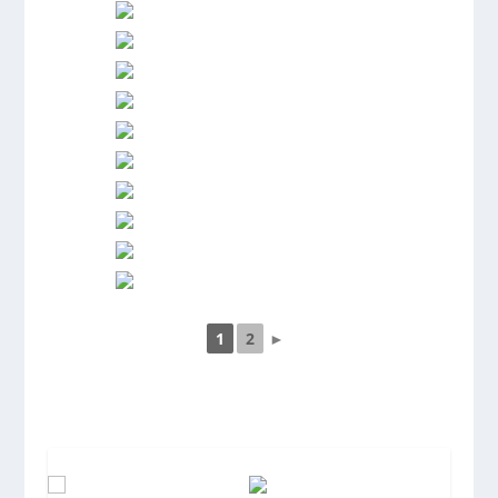
1
2
►