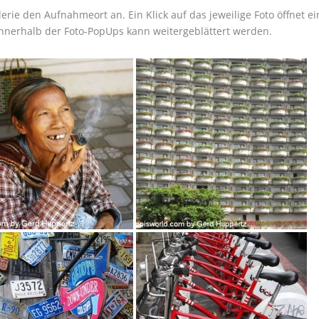
erie den Aufnahmeort an. Ein Klick auf das jeweilige Foto öffnet ei
nnerhalb der Foto-PopUps kann weitergeblättert werden.