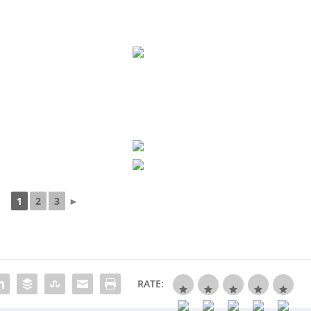
1
2
3
►
RATE: