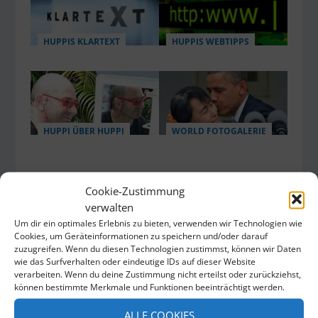
HUPPIS KLARTEXT
HUPPIS WEBTIPPS
HUPPI ÜBER HUPPI
WORLD FOTOGALERIE
Cookie-Zustimmung
verwalten
AKTIE:
Um dir ein optimales Erlebnis zu bieten, verwenden wir Technologien wie
Cookies, um Geräteinformationen zu speichern und/oder darauf
zuzugreifen. Wenn du diesen Technologien zustimmst, können wir Daten
wie das Surfverhalten oder eindeutige IDs auf dieser Website
verarbeiten. Wenn du deine Zustimmung nicht erteilst oder zurückziehst,
können bestimmte Merkmale und Funktionen beeinträchtigt werden.
RATE:
ALLE COOKIES