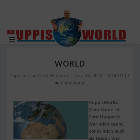
WORLD
Gepostet von
Gerd Huppertz
|
Nov. 15, 2018
|
WORLD
|
0
|
HuppisWorld.
Mein Name ist
Gerd Huppertz.
Wer mich kennt,
kennt mich auch
als Huppi. Wer