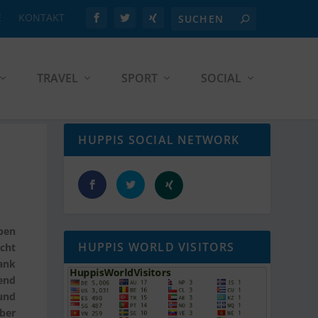
E
KONTAKT
TRAVEL
SPORT
SOCIAL
HUPPIS SOCIAL NETWORK
ben
HUPPIS WORLD VISITORS
cht
ank
end
 und
über