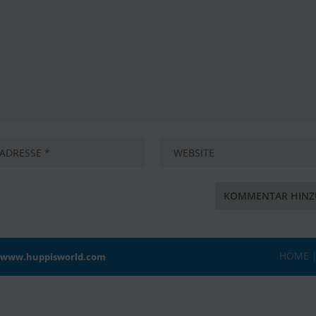
HOME
8
www.huppisworld.com