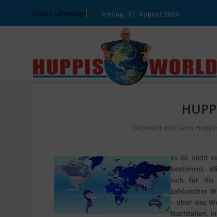
Select Language
▼
Freitag, 07. August 2026
HUPP
Gepostet von
Gerd Huppe
Es ist nicht
bestimmt. Kl
sich für di
zahlreicher W
– über das We
Nachteilen, i