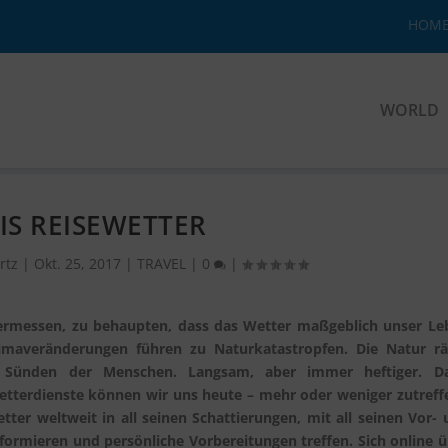
HOM
WORLD
IS REISEWETTER
rtz
|
Okt. 25, 2017
|
TRAVEL
|
0
|
 vermessen, zu behaupten, dass das Wetter maßgeblich unser Le
imaveränderungen führen zu Naturkatastropfen. Die Natur rä
e Sünden der Menschen. Langsam, aber immer heftiger. D
etterdienste können wir uns heute – mehr oder weniger zutreff
tter weltweit in all seinen Schattierungen, mit all seinen Vor-
nformieren und persönliche Vorbereitungen treffen. Sich online 