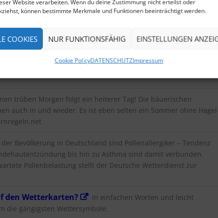
tweit
Wie sind die Wassertemperaturen am Urlaubsort?
ieser Website verarbeiten. Wenn du deine Zustimmung nicht erteilst oder
kziehst, können bestimmte Merkmale und Funktionen beeinträchtigt werden.
rvice von wetterkontor.de übermittelt weltweite
LE COOKIES
NUR FUNKTIONSFÄHIG
EINSTELLUNGEN ANZEI
Lernen Sie, den 100jährigen Kalender zu nutzen. Eine Anleitun
Wettervorhersagen des Kalenders mit dem aktuellen Wetter und
Cookie Policy
DATENSCHUTZ
Impressum
 Mauritius Knauer, der den 100jährigen Kalender im späten
nen trüben Morgen folgt ein heiterer Tag! Die bäuerischen
men auch in und wieder. Es ist eben selten ein Sommer ohne Hagel
rnregeln.net
er Bevölkerung in Deutschland sind Pollenallergiker – Tendenz
ndehautentzündung bis hin zu Asthma sind damit verbunden.
wartete Pollenbelastung stellt der Deutsche Wetterdienst zur
uf den Wetterkarten?
In einfachen Worten und leicht
om die gängigsten Wettersymbole.