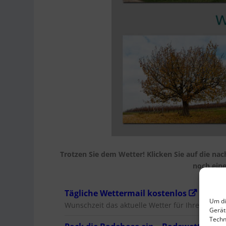
Trotzen Sie dem Wetter! Klicken Sie auf die na
noch ein
Tägliche Wettermail kostenlos
Ein toll
Um di
Wunschzeit das aktuelle Wetter für Ihre Heimat
Gerät
Techn