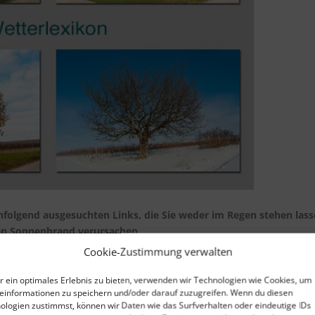
chfolgend ausgesuchten Links, die Sie weder im Regen stehen las
en Sonnenbrand verursachen.
Cookie-Zustimmung verwalten
e Service von wetter.net. Erhalten Sie kostenlos täglich zur
r ein optimales Erlebnis zu bieten, verwenden wir Technologien wie Cookies, um
region und drei weitere Städte weltweit nach Wahl
einformationen zu speichern und/oder darauf zuzugreifen. Wenn du diesen
ologien zustimmst, können wir Daten wie das Surfverhalten oder eindeutige IDs