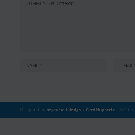
Designed by
+
| © 201
beyourself.design
Gerd Huppertz