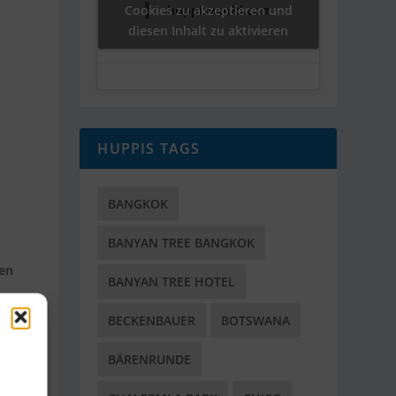
Cookies zu akzeptieren und
huppisworld.com
diesen Inhalt zu aktivieren
HUPPIS TAGS
BANGKOK
BANYAN TREE BANGKOK
sen
BANYAN TREE HOTEL
BECKENBAUER
BOTSWANA
BÄRENRUNDE