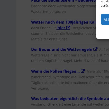
Pack die Badehose ein – Badewetter wel
auf d
zurüc
Badehose oder wärmender Neoprenanzug? Der Se
Wassertemperaturen
AL
Wetter nach dem 100jährigen Kalender
hier
dazu finden Sie
. Vergleichen Sie die 
staunen Sie über die Weisheiten des Abtes Dr.
Mittelalter erstellt hat.
Der Bauer und die Wetterregeln
Auf ei
Wetterregeln sind nicht nur amüsant, sie stim
und ein Kopf ohne Nagel. Mehr davon auf baue
Wenn die Pollen fliegen…
Mehr als 15% d
zunehmend. Symptome wie Fließschnupfen, Bi
Täglich aktualisierte Informationen über die er
Verfügung.
Was bedeuten eigentlich die Symbole a
verständlich erklärt eine Legende auf wetter.c