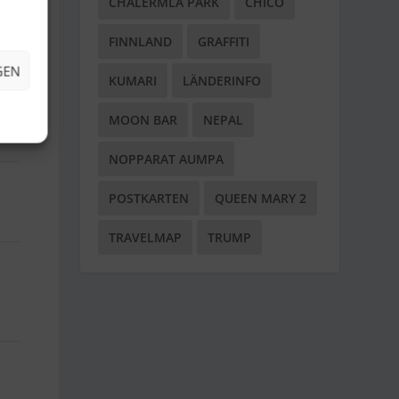
CHALERMLA PARK
CHICO
FINNLAND
GRAFFITI
GEN
KUMARI
LÄNDERINFO
g
MOON BAR
NEPAL
NOPPARAT AUMPA
POSTKARTEN
QUEEN MARY 2
TRAVELMAP
TRUMP