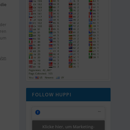
die
 der
hren
zum
 Von
FOLLOW HUPPI
Klicke hier, um Marketing-