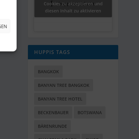
Cookies zu akzeptieren und
huppisworld.com
diesen Inhalt zu aktivieren
GEN
HUPPIS TAGS
BANGKOK
BANYAN TREE BANGKOK
BANYAN TREE HOTEL
BECKENBAUER
BOTSWANA
BÄRENRUNDE