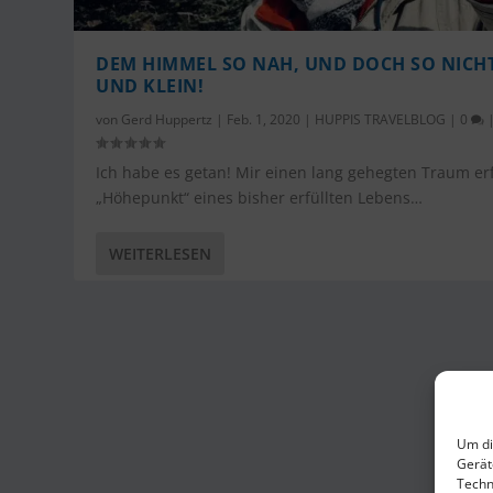
DEM HIMMEL SO NAH, UND DOCH SO NICH
UND KLEIN!
von
Gerd Huppertz
|
Feb. 1, 2020
|
HUPPIS TRAVELBLOG
|
0
Ich habe es getan! Mir einen lang gehegten Traum erf
„Höhepunkt“ eines bisher erfüllten Lebens…
WEITERLESEN
Um di
Gerät
Techn