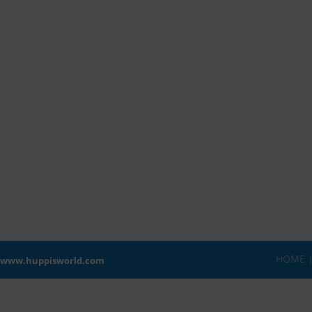
HOME
8
www.huppisworld.com