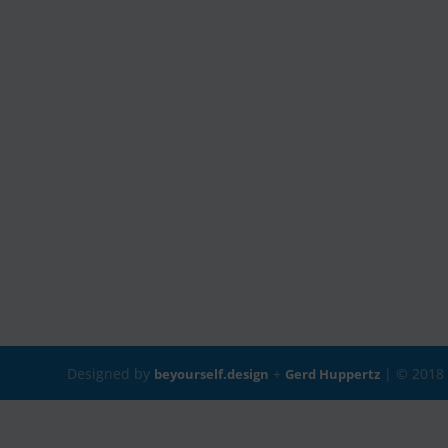
Designed by
+
| © 201
beyourself.design
Gerd Huppertz