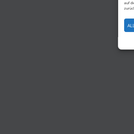
auf d
zurüc
AL