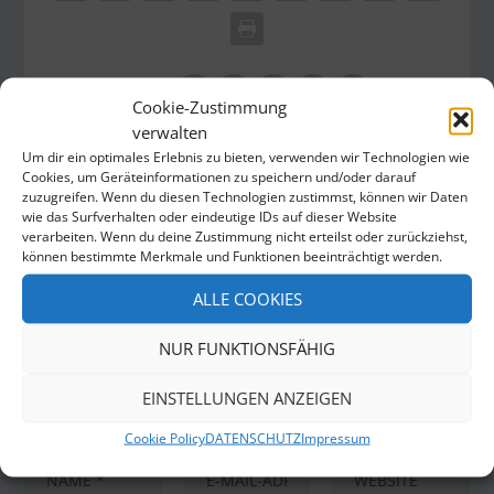
RATE:
Cookie-Zustimmung
verwalten
LEAVE A COMMENT
Um dir ein optimales Erlebnis zu bieten, verwenden wir Technologien wie
Deine E-Mail-Adresse wird nicht veröffentlicht.
Cookies, um Geräteinformationen zu speichern und/oder darauf
Erforderliche Felder sind mit
*
markiert
zuzugreifen. Wenn du diesen Technologien zustimmst, können wir Daten
wie das Surfverhalten oder eindeutige IDs auf dieser Website
verarbeiten. Wenn du deine Zustimmung nicht erteilst oder zurückziehst,
können bestimmte Merkmale und Funktionen beeinträchtigt werden.
ALLE COOKIES
NUR FUNKTIONSFÄHIG
EINSTELLUNGEN ANZEIGEN
Cookie Policy
DATENSCHUTZ
Impressum