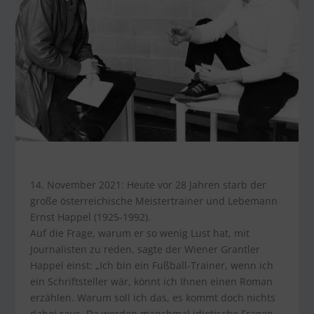
14. November 2021: Heute vor 28 Jahren starb der
große österreichische Meistertrainer und Lebemann
Ernst Happel (1925-1992).
Auf die Frage, warum er so wenig Lust hat, mit
Journalisten zu reden, sagte der Wiener Grantler
Happel einst: „Ich bin ein Fußball-Trainer, wenn ich
ein Schriftsteller wär, könnt ich Ihnen einen Roman
erzählen. Warum soll ich das, es kommt doch nichts
dabei raus. Da werden manchmal idiotische Fragen