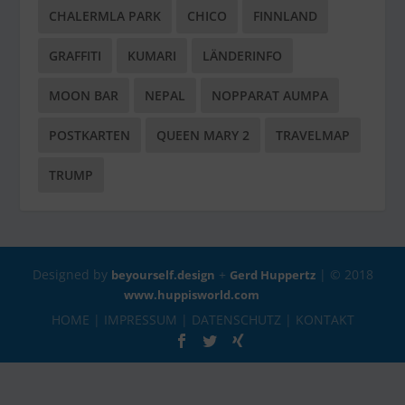
CHALERMLA PARK
CHICO
FINNLAND
GRAFFITI
KUMARI
LÄNDERINFO
MOON BAR
NEPAL
NOPPARAT AUMPA
POSTKARTEN
QUEEN MARY 2
TRAVELMAP
TRUMP
Designed by
+
| © 2018
beyourself.design
Gerd Huppertz
www.huppisworld.com
HOME
|
IMPRESSUM
|
DATENSCHUTZ
|
KONTAKT