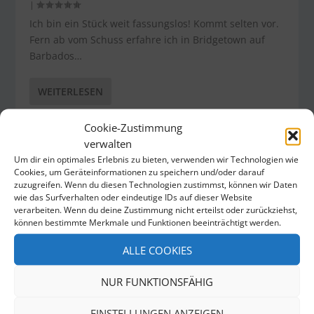
|
Ich bin ein Stück weit fassungslos! Kommt selten vor.
Fern ab vom Schuss erfahre ich in Bridgetown auf
Barbados…
WEITERLESEN
Cookie-Zustimmung
verwalten
Um dir ein optimales Erlebnis zu bieten, verwenden wir Technologien wie
Cookies, um Geräteinformationen zu speichern und/oder darauf
zuzugreifen. Wenn du diesen Technologien zustimmst, können wir Daten
wie das Surfverhalten oder eindeutige IDs auf dieser Website
verarbeiten. Wenn du deine Zustimmung nicht erteilst oder zurückziehst,
können bestimmte Merkmale und Funktionen beeinträchtigt werden.
ALLE COOKIES
NUR FUNKTIONSFÄHIG
ZOMBIE-CHAOTEN GEFÄHRDEN FC-
EINSTELLUNGEN ANZEIGEN