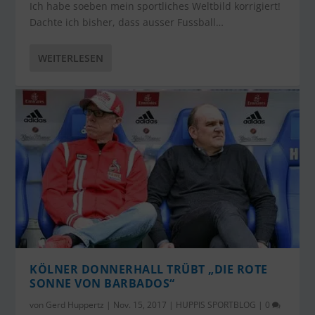
Ich habe soeben mein sportliches Weltbild korrigiert!
Dachte ich bisher, dass ausser Fussball…
WEITERLESEN
KÖLNER DONNERHALL TRÜBT „DIE ROTE
SONNE VON BARBADOS“
von
Gerd Huppertz
|
Nov. 15, 2017
|
HUPPIS SPORTBLOG
|
0