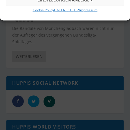
EXISTENZ
Cookie Policy
DATENSCHUTZ
Impressum
von
Gerd Huppertz
|
Feb. 21, 2015
|
HUPPIS SPORTBLOG
|
0
|
Die Randale von Mönchengladbach waren nicht nur
der Aufreger des vergangenen Bundesliga-
Spieltages…
WEITERLESEN
HUPPIS SOCIAL NETWORK
HUPPIS WORLD VISITORS