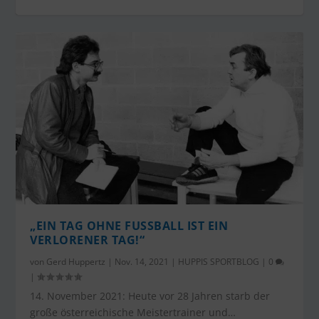
„EIN TAG OHNE FUSSBALL IST EIN
VERLORENER TAG!“
von
Gerd Huppertz
|
Nov. 14, 2021
|
HUPPIS SPORTBLOG
|
0
|
14. November 2021: Heute vor 28 Jahren starb der
große österreichische Meistertrainer und…