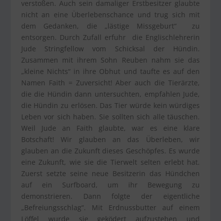
verstoßen. Auch sein damaliger Erstbesitzer glaubte
nicht an eine Überlebenschance und trug sich mit
dem Gedanken, die „lästige Missgeburt“ zu
entsorgen. Durch Zufall erfuhr die Englischlehrerin
Jude Stringfellow vom Schicksal der Hündin.
Zusammen mit ihrem Sohn Reuben nahm sie das
„kleine Nichts“ in ihre Obhut und taufte es auf den
Namen Faith = Zuversicht! Aber auch die Tierärzte,
die die Hündin dann untersuchten, empfahlen Jude,
die Hündin zu erlösen. Das Tier würde kein würdiges
Leben vor sich haben. Sie sollten sich alle täuschen.
Weil Jude an Faith glaubte, war es eine klare
Botschaft! Wir glauben an das Überleben, wir
glauben an die Zukunft dieses Geschöpfes. Es wurde
eine Zukunft, wie sie die Tierwelt selten erlebt hat.
Zuerst setzte seine neue Besitzerin das Hündchen
auf ein Surfboard, um ihr Bewegung zu
demonstrieren. Dann folgte der eigentliche
„Befreiungsschlag“. Mit Erdnussbutter auf einem
Löffel wurde sie geködert aufzustehen und