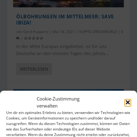
ÖLBOHRUNGEN IM MITTELMEER: SAVE
IBIZA!
von
Gerd Huppertz
|
Mai 18, 2021
|
HUPPIS GREENWORLD
|
0
|
In der Mitte Europas eingebettet, ist für uns
Deutsche an den meisten Tagen des Jahres…
WEITERLESEN
Cookie-Zustimmung
verwalten
Um dir ein optimales Erlebnis zu bieten, verwenden wir Technologien wie
Cookies, um Geräteinformationen zu speichern und/oder darauf
zuzugreifen. Wenn du diesen Technologien zustimmst, können wir Daten
wie das Surfverhalten oder eindeutige IDs auf dieser Website
verarbeiten. Wenn du deine Zustimmung nicht erteilst oder zurückziehst,