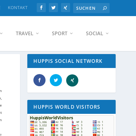
E
KONTAKT
TRAVEL
SPORT
SOCIAL
HUPPIS SOCIAL NETWORK
in
n,
ve
HUPPIS WORLD VISITORS
ht
en
re