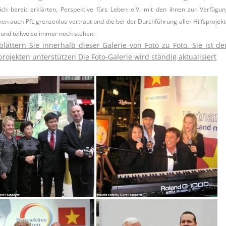
ich bereit erklärten, Perspektive fürs Leben e.V. mit den ihnen zur Verfügu
n auch PfL grenzenlos vertraut und die bei der Durchführung aller Hilfsprojek
n und teilweise immer noch stehen.
lättern Sie innerhalb dieser Galerie von Foto zu Foto. Sie ist de
ojekten unterstützen Die Foto-Galerie wird ständig aktualisiert