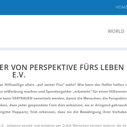
HOM
WORLD
R VON PERSPEKTIVE FÜRS LEBEN
E.V.
Hilfswillige allein „auf weiter Flur“ steht? Wie kann der Helfer helfen 
ann erWerbung machen und Spendengelder „erbetteln“ für einen Hilfsverei
Wie kann VERTRAUEN vermittelt werden, damit die Menschen, die Perspekti
auben, dass jeder gespendete Cent dort ankommt, wo er dringend gebrauc
rigitte Huppertz, früh erkennen, dass sie die Bewältigung ihrer Vorhab
. teilweise gezielt und teilweise per Zufall Menschen kennen gelernt, die ih