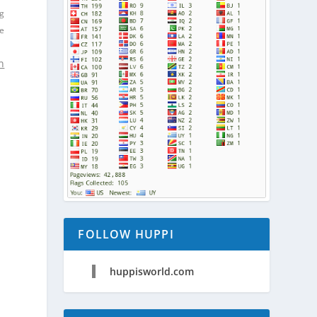
ng
te
n
FOLLOW HUPPI
huppisworld.com