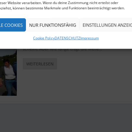
ieser Website verarbeiten. Wenn du deine Zustimmung nicht erteilst oder
kziehst, können bestimmte Merkmale und Funktionen beeinträchtigt werden.
LE COOKIES
NUR FUNKTIONSFÄHIG
EINSTELLUNGEN ANZEI
BÄUME UND MENSCHEN
von
Gerd Huppertz
|
Nov. 1, 2016
|
HUPPIS KLARTEXT
|
0
|
Cookie Policy
DATENSCHUTZ
Impressum
Was für ein Glück, dass auf die Grünen derzeit die So
scheint. Aber wie lange trägt die Welle…
WEITERLESEN