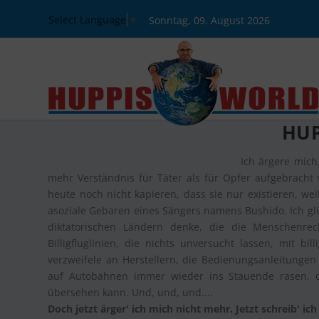
Select Language
▼
Sonntag, 09. August 2026
HUP
Ich ärgere mich,
mehr Verständnis für Täter als für Opfer aufgebracht
heute noch nicht kapieren, dass sie nur existieren, we
asoziale Gebaren eines Sängers namens Bushido. Ich glü
diktatorischen Ländern denke, die die Menschenre
Billigfluglinien, die nichts unversucht lassen, mit bi
verzweifele an Herstellern, die Bedienungsanleitungen 
auf Autobahnen immer wieder ins Stauende rasen, o
übersehen kann. Und, und, und....
Doch jetzt ärger' ich mich nicht mehr. Jetzt schreib' ich