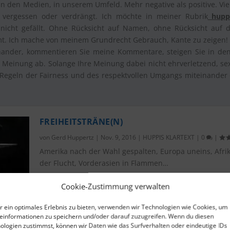
. In den Medien, in unserem Umfeld. Mehr negative als positive. Vi
ll vergessen oder verdrängt. Ich möchte in meiner Rubrik
huppi
nicht gefällt. Ohne Rücksicht auf Namen, ohne Rücksicht auf d
t. Ich mache von meinem Grundrecht Gebrauch, Kante zu zeigen!
inander, kommentieren Sie meine Kommentare, steigen Sie in de
 Meinung ab. Solange Ihre Meinung dabei nicht ehrverletzend, sexi
n Regeln der Fairness und des respektvollen Umgangs miteinander o
FREIHEITSTRÄNE(N)
von
Gerd Huppertz
|
Nov. 9, 2016
|
HUPPIS KLARTEXT
|
0
|
Amerika nach der Wahl gespalten, Europa uneins, Afrik
der Flucht, Vorderasien in Flammen…
Cookie-Zustimmung verwalten
WEITERLESEN
r ein optimales Erlebnis zu bieten, verwenden wir Technologien wie Cookies, um
einformationen zu speichern und/oder darauf zuzugreifen. Wenn du diesen
ologien zustimmst, können wir Daten wie das Surfverhalten oder eindeutige IDs