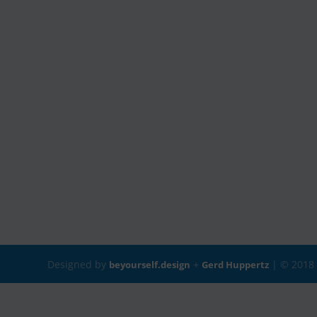
Designed by
+
| © 201
beyourself.design
Gerd Huppertz