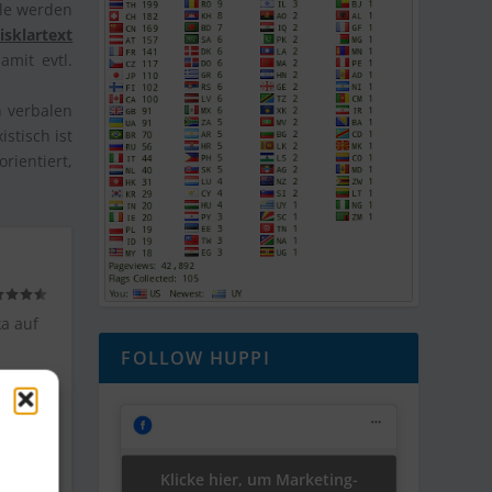
ele werden
sklartext
amit evtl.
n verbalen
stisch ist
rientiert,
a auf
FOLLOW HUPPI
Klicke hier, um Marketing-