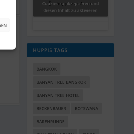
Cookies zu akzeptieren und
huppisworld.com
diesen Inhalt zu aktivieren
GEN
nne
HUPPIS TAGS
BANGKOK
BANYAN TREE BANGKOK
BANYAN TREE HOTEL
BECKENBAUER
BOTSWANA
BÄRENRUNDE