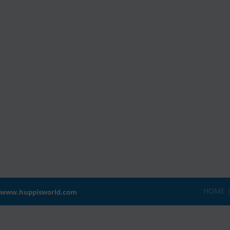
HOME
8
www.huppisworld.com