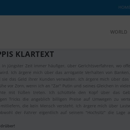
HOM
WORLD
PIS KLARTEXT
 in jüngster Zeit immer häufiger, über Gerichtsverfahren, wo offe
 wird. Ich ärgere mich über das arrogante Verhalten von Banken
il sie das Geld ihrer Kunden verwalten. Ich ärgere mich über das
he vor Zorn, wenn ich an "Zar" Putin und seines Gleichen in viel
chte mit Füßen treten. Ich schüttele den Kopf über das Ge
lligen Tricks die angeblich billigen Preise auf Umwegen zu vert
mitliefern, die kein Mensch versteht. Ich ärgere mich über Last
bwohl der Fahrer eigentlich auf seinem "Hochsitz" die Lage 
 drüber!