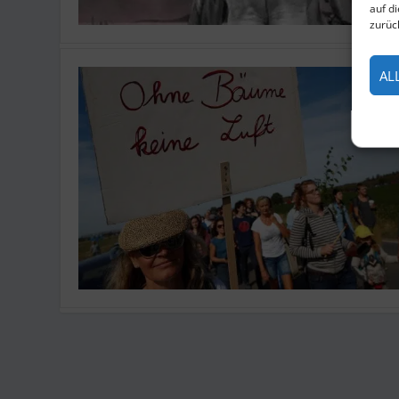
auf d
zurüc
AL