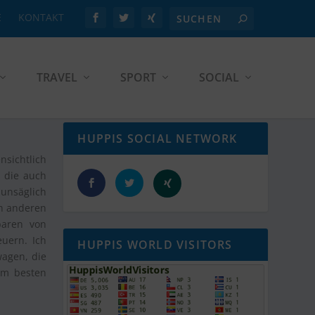
E
KONTAKT
TRAVEL
SPORT
SOCIAL
HUPPIS SOCIAL NETWORK
nsichtlich
, die auch
 unsäglich
en anderen
baren von
euern. Ich
HUPPIS WORLD VISITORS
wagen, die
am besten